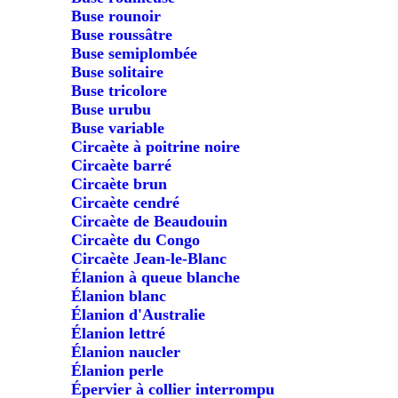
Buse rounoir
Buse roussâtre
Buse semiplombée
Buse solitaire
Buse tricolore
Buse urubu
Buse variable
Circaète à poitrine noire
Circaète barré
Circaète brun
Circaète cendré
Circaète de Beaudouin
Circaète du Congo
Circaète Jean-le-Blanc
Élanion à queue blanche
Élanion blanc
Élanion d'Australie
Élanion lettré
Élanion naucler
Élanion perle
Épervier à collier interrompu