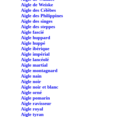
Aigle de Weiske
Aigle des Célèbes
Aigle des Philippines
Aigle des singes
Aigle des steppes
Aigle fascié
Aigle huppard
Aigle huppé
Aigle ibérique
Aigle impérial
Aigle lancéolé
Aigle martial
Aigle montagnard
Aigle nain
Aigle noir
Aigle noir et blanc
Aigle orné
Aigle pomarin
Aigle ravisseur
Aigle royal
Aigle tyran